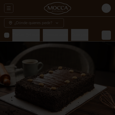
Abrir menu de navegación
Logi
¿Dónde quieres pedir?
Tortas Enteras
Cheesecakes
Queques