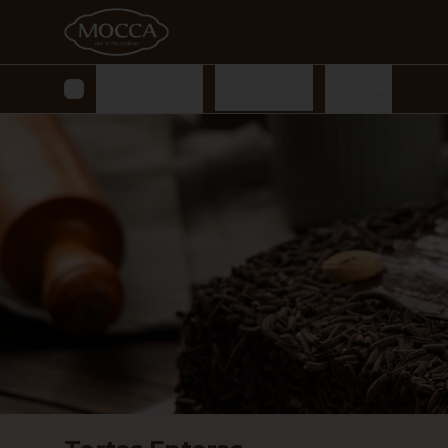
Tortas Enteras
Cheesecakes
Queques