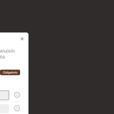
Close
ranulado
tlé
Obligatorio