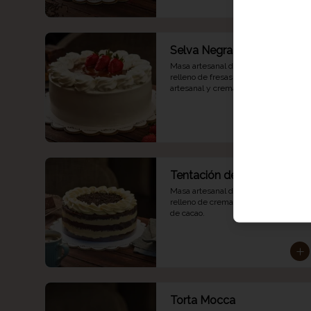
Selva Negra
Masa artesanal de chocolate con 
relleno de fresas organicas, fudge 
artesanal y crema.
Tentación de Lúcuma
Masa artesanal de chocolate con 
relleno de crema de lúcuma y nibs 
de cacao.
Torta Mocca