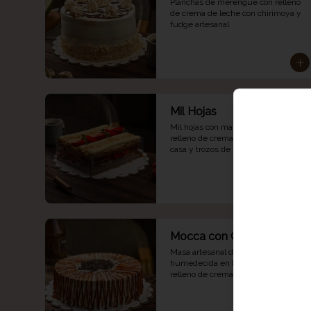
Planchas de merengue con relleno 
de crema de leche con chirimoya y 
fudge artesanal
Mil Hojas
Mil hojas con masa de hojaldre y 
relleno de crema pastelera de la 
casa y trozos de fresa.
Mocca con Crema
Masa artesanal de café granulado 
humedecida en Irish Cream con 
relleno de crema de leche con café 
granulado.